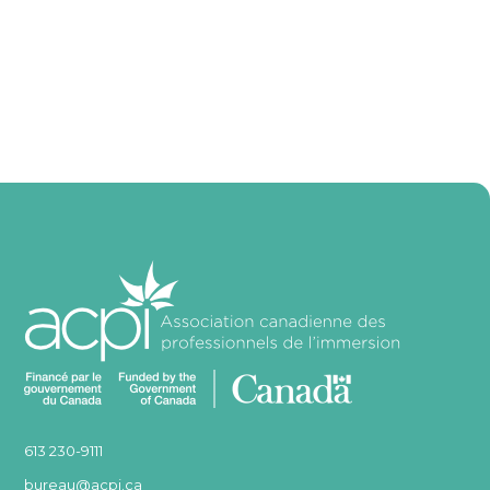
613 230-9111
bureau@acpi.ca