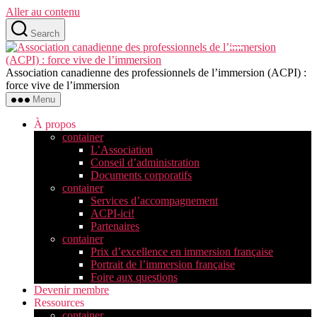
Aller au contenu
Search
Association canadienne des professionnels de l’immersion (ACPI) :
force vive de l’immersion
Menu
À propos
container
L’Association
Conseil d’administration
Documents corporatifs
container
Services d’accompagnement
ACPI-ici!
Partenaires
container
Prix d’excellence en immersion française
Portrait de l’immersion française
Foire aux questions
Devenir membre
Ressources
container