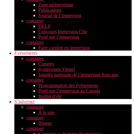
Zone pédagogique
Publications
Journal de l’immersion
container
DELF
Concours Immersion Clip
Porté par l’immersion
container
Faire carrière en immersion
Événements
container
Congrès
Symposium Virtuel
Journée nationale de l’immersion française
container
Programmation des événements
Porté par l’immersion au Canada
Institut d’été
S’informer
container
À la une
container
Blogue
container
S’inscrire au bulletin électronique