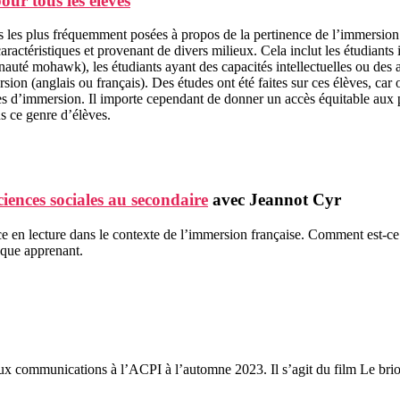
our tous les élèves
les plus fréquemment posées à propos de la pertinence de l’immersion p
téristiques et provenant de divers milieux. Cela inclut les étudiants is
nauté mohawk), les étudiants ayant des capacités intellectuelles ou des 
on (anglais ou français). Des études ont été faites sur ces élèves, car on
es d’immersion. Il importe cependant de donner un accès équitable aux
s ce genre d’élèves.
ences sociales au secondaire
avec Jeannot Cyr
e en lecture dans le contexte de l’immersion française. Comment est-ce qu
aque apprenant.
ux communications à l’ACPI à l’automne 2023. Il s’agit du film Le brio