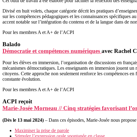
Cet outil de travail a été élaboré pour faciliter la réflexion des ense
Divisé en huit volets, chaque catégorie décrit les pratiques d’enseigne
sur les compétences pédagogiques et les connaissances spécifiques au 
accent notable sur l’intégration du contenu et de la langue dans de no
Pour les membres A et A+ de l’ACPI
Balado
Démocratie et compétences numériques
avec Rachel C
Pour les élèves en immersion, l’organisation de discussions en françai
mécanismes démocratiques. Les enseignants en immersion jouent un rôle
citoyens. Cette approche non seulement renforce les compétences en f
constante évolution.
Pour les membres A et A+ de l’ACPI
ACPI reçoit
Marie-Josée Morneau // Cinq stratégies favorisant l’o
(Dès le 13 mai 2024)
– Dans ces épisodes,
Marie-Josée nous propose c
Maximiser la prise de parole
Stimuler l’expression orale spontanée en classe