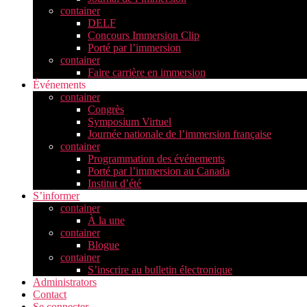
container
DELF
Concours Immersion Clip
Porté par l’immersion
container
Faire carrière en immersion
Événements
container
Congrès
Symposium Virtuel
Journée nationale de l’immersion française
container
Programmation des événements
Porté par l’immersion au Canada
Institut d’été
S’informer
container
À la une
container
Blogue
container
S’inscrire au bulletin électronique
Administrators
Contact
Se connecter