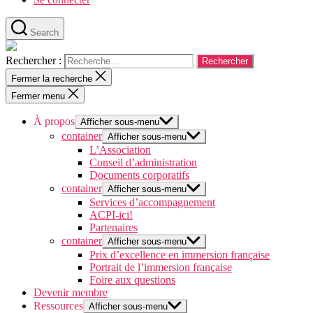
Search
Rechercher :
Fermer la recherche
Fermer menu
À propos
Afficher sous-menu
container
Afficher sous-menu
L’Association
Conseil d’administration
Documents corporatifs
container
Afficher sous-menu
Services d’accompagnement
ACPI-ici!
Partenaires
container
Afficher sous-menu
Prix d’excellence en immersion française
Portrait de l’immersion française
Foire aux questions
Devenir membre
Ressources
Afficher sous-menu