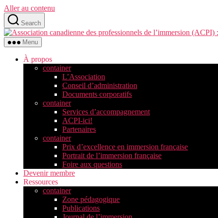
Aller au contenu
Search
Menu
À propos
container
L’Association
Conseil d’administration
Documents corporatifs
container
Services d’accompagnement
ACPI-ici!
Partenaires
container
Prix d’excellence en immersion française
Portrait de l’immersion française
Foire aux questions
Devenir membre
Ressources
container
Zone pédagogique
Publications
Journal de l’immersion