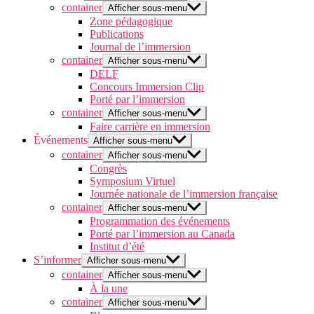
container
Afficher sous-menu
Zone pédagogique
Publications
Journal de l’immersion
container
Afficher sous-menu
DELF
Concours Immersion Clip
Porté par l’immersion
container
Afficher sous-menu
Faire carrière en immersion
Événements
Afficher sous-menu
container
Afficher sous-menu
Congrès
Symposium Virtuel
Journée nationale de l’immersion française
container
Afficher sous-menu
Programmation des événements
Porté par l’immersion au Canada
Institut d’été
S’informer
Afficher sous-menu
container
Afficher sous-menu
À la une
container
Afficher sous-menu