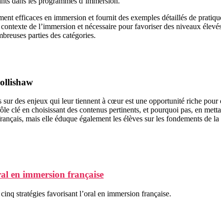
ignants dans les programmes d’immersion.
ment efficaces en immersion et fournit des exemples détaillés de pratiqu
contexte de l’immersion et nécessaire pour favoriser des niveaux élevés
mbreuses parties des catégories.
ollishaw
s sur des enjeux qui leur tiennent à cœur est une opportunité riche pou
 clé en choisissant des contenus pertinents, et pourquoi pas, en mettant
rançais, mais elle éduque également les élèves sur les fondements de l
ral en immersion française
inq stratégies favorisant l’oral en immersion française.