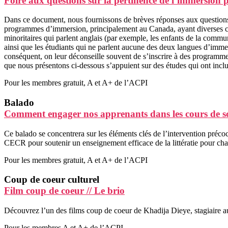
Foire aux questions sur la pertinence de l’immersion p
Dans ce document, nous fournissons de brèves réponses aux questions 
programmes d’immersion, principalement au Canada, ayant diverses carac
minoritaires qui parlent anglais (par exemple, les enfants de la commu
ainsi que les étudiants qui ne parlent aucune des deux langues d’immersi
conséquent, on leur déconseille souvent de s’inscrire à des programm
que nous présentons ci-dessous s’appuient sur des études qui ont inclu
Pour les membres gratuit, A et A+ de l’ACPI
Balado
Comment engager nos apprenants dans les cours de sci
Ce balado se concentrera sur les éléments clés de l’intervention précoc
CECR pour soutenir un enseignement efficace de la littératie pour ch
Pour les membres gratuit, A et A+ de l’ACPI
Coup de coeur culturel
Film coup de coeur // Le brio
Découvrez l’un des films coup de coeur de Khadija Dieye, stagiaire a
Pour les membres A et A+ de l’ACPI