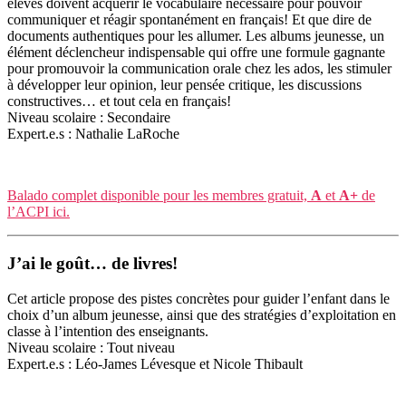
élèves doivent acquérir le vocabulaire nécessaire pour pouvoir
communiquer et réagir spontanément en français! Et que dire de
documents authentiques pour les allumer. Les albums jeunesse, un
élément déclencheur indispensable qui offre une formule gagnante
pour promouvoir la communication orale chez les ados, les stimuler
à développer leur opinion, leur pensée critique, les discussions
constructives… et tout cela en français!
Niveau scolaire : Secondaire
Expert.e.s : Nathalie LaRoche
Balado complet disponible pour les membres gratuit,
A
et
A+
de
l’ACPI ici.
J’ai le goût… de livres!
Cet article propose des pistes concrètes pour guider l’enfant dans le
choix d’un album jeunesse, ainsi que des stratégies d’exploitation en
classe à l’intention des enseignants.
Niveau scolaire : Tout niveau
Expert.e.s : Léo-James Lévesque et Nicole Thibault