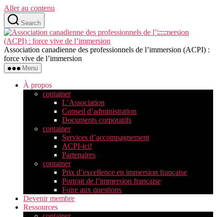
Aller au contenu
Search
Association canadienne des professionnels de l’immersion (ACPI) :
force vive de l’immersion
Menu
À propos
container
L’Association
Conseil d’administration
Documents corporatifs
container
Services d’accompagnement
ACPI-ici!
Partenaires
container
Prix d’excellence en immersion française
Portrait de l’immersion française
Foire aux questions
Devenir membre
Ressources
container