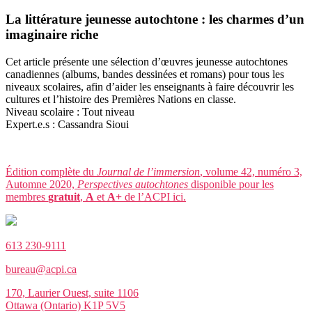
La littérature jeunesse autochtone : les charmes d’un
imaginaire riche
Cet article présente une sélection d’œuvres jeunesse autochtones
canadiennes (albums, bandes dessinées et romans) pour tous les
niveaux scolaires, afin d’aider les enseignants à faire découvrir les
cultures et l’histoire des Premières Nations en classe.
Niveau scolaire : Tout niveau
Expert.e.s : Cassandra Sioui
Édition complète du
Journal de l’immersion
, volume 42, numéro 3,
Automne 2020,
Perspectives autochtones
disponible pour les
membres
gratuit
,
A
et
A+
de l’ACPI ici.
613 230-9111
bureau@acpi.ca
170, Laurier Ouest, suite 1106
Ottawa (Ontario) K1P 5V5