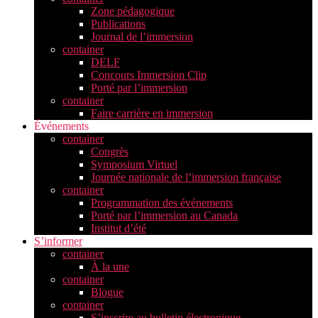
Zone pédagogique
Publications
Journal de l’immersion
container
DELF
Concours Immersion Clip
Porté par l’immersion
container
Faire carrière en immersion
Événements
container
Congrès
Symposium Virtuel
Journée nationale de l’immersion française
container
Programmation des événements
Porté par l’immersion au Canada
Institut d’été
S’informer
container
À la une
container
Blogue
container
S’inscrire au bulletin électronique