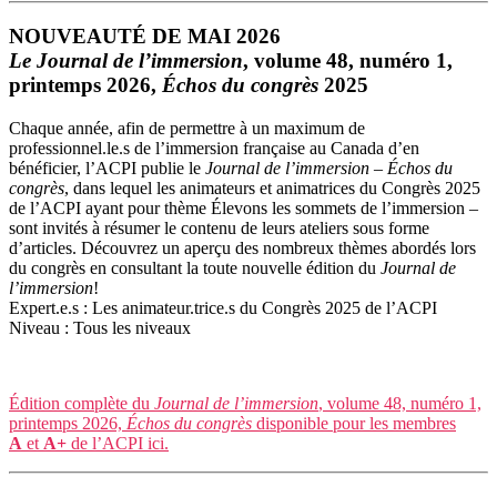
NOUVEAUTÉ DE MAI 2026
Le Journal de l’immersion
, volume 48, numéro 1,
printemps 2026,
Échos du congrès
2025
Chaque année, afin de permettre à un maximum de
professionnel.le.s de l’immersion française au Canada d’en
bénéficier, l’ACPI publie le
Journal de l’immersion – Échos du
congrès
, dans lequel les animateurs et animatrices du Congrès 2025
de l’ACPI ayant pour thème Élevons les sommets de l’immersion –
sont invités à résumer le contenu de leurs ateliers sous forme
d’articles. Découvrez un aperçu des nombreux thèmes abordés lors
du congrès en consultant la toute nouvelle édition du
Journal de
l’immersion
!
Expert.e.s : Les animateur.trice.s du Congrès 2025 de l’ACPI
Niveau : Tous les niveaux
Édition complète du
Journal de l’immersion
, volume 48, numéro 1,
printemps 2026,
Échos du congrès
disponible pour les membres
A
et
A+
de l’ACPI ici.