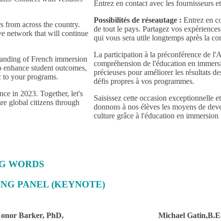
Entrez en contact avec les fournisseurs e
Possibilités de réseautage :
Entrez en co
 from across the country.
de tout le pays. Partagez vos expériences
ve network that will continue
qui vous sera utile longtemps après la co
La participation à la préconférence de l
tanding of French immersion
compréhension de l'éducation en immersion
to enhance student outcomes,
précieuses pour améliorer les résultats d
 to your programs.
défis propres à vos programmes.
ce in 2023. Together, let's
Saisissez cette occasion exceptionnelle 
re global citizens through
donnons à nos élèves les moyens de deven
culture grâce à l'éducation en immersion 
ING WORDS
ENING PANEL (KEYNOTE)
onor Barker,
PhD
,
Michael Gatin,B.E