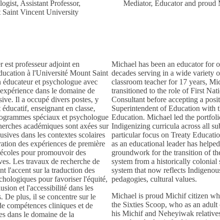
logist
, Assistant Professor,
Mediator, Educator and proud M
Saint Vincent University
 est professeur adjoint en
Michael has been an educator for o
ducation à l'Université Mount Saint
decades serving in a wide variety o
un éducateur et psychologue avec
classroom teacher for 17 years, Mi
'expérience dans le domaine de
transitioned to the role of First Na
sive. Il a occupé divers postes, y
Consultant before accepting a posit
 éducatif, enseignant en classe,
Superintendent of Education with t
rogrammes spéciaux et psychologue
Education. Michael led the portfoli
cherches académiques sont axées sur
Indigenizing curricula across all su
lusives dans les contextes scolaires
particular focus on Treaty Educatio
oration des expériences de première
as an educational leader has helped
 écoles pour promouvoir des
groundwork for the transition of th
ives. Les travaux de recherche de
system from a historically colonial
t l'accent sur la traduction des
system that now reflects Indigeno
chologiques pour favoriser l'équité,
pedagogies, cultural values.
clusion et l'accessibilité dans les
Michael is proud Michif citizen wh
. De plus, il se concentre sur le
the Sixties Scoop, who as an adult
e compétences cliniques et de
his Michif and Neheyiwak relatives
ves dans le domaine de la