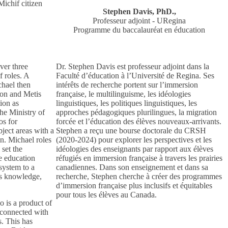
ichif citizen
Stephen Davis, PhD.,
Professeur adjoint - URegina
Programme du baccalauréat en éducation
ver three
Dr. Stephen Davis est professeur adjoint dans la
f roles. A
Faculté d’éducation à l’Université de Regina. Ses
chael then
intérêts de recherche portent sur l’immersion
tion and Metis
française, le multilinguisme, les idéologies
ion as
linguistiques, les politiques linguistiques, les
he Ministry of
approches pédagogiques plurilingues, la migration
os for
forcée et l’éducation des élèves nouveaux-arrivants.
bject areas with a
Stephen a reçu une bourse doctorale du CRSH
n. Michael roles
(2020-2024) pour explorer les perspectives et les
 set the
idéologies des enseignants par rapport aux élèves
e education
réfugiés en immersion française à travers les prairies
 system to a
canadiennes. Dans son enseignement et dans sa
us knowledge,
recherche, Stephen cherche à créer des programmes
d’immersion française plus inclusifs et équitables
pour tous les élèves au Canada.
o is a product of
 connected with
. This has