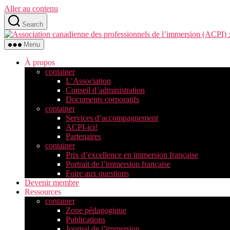
Aller au contenu
Search
Menu
À propos
container
L’Association
Conseil d’administration
Documents corporatifs
container
Services d’accompagnement
ACPI-ici!
Partenaires
container
Prix d’excellence en immersion française
Portrait de l’immersion française
Foire aux questions
Devenir membre
Ressources
container
Zone pédagogique
Publications
Journal de l’immersion