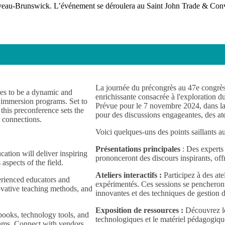
ouveau-Brunswick. L’événement se déroulera au Saint John Trade & Con
La journée du précongrès au 47e congrès
es to be a dynamic and
enrichissante consacrée à l'exploration 
h immersion programs. Set to
Prévue pour le 7 novembre 2024, dans la 
this preconference sets the
pour des discussions engageantes, des ateli
 connections.
Voici quelques-uns des points saillants 
Présentations principales
: Des experts
tion will deliver inspiring
prononceront des discours inspirants, offr
aspects of the field.
Ateliers interactifs :
Participez à des ate
rienced educators and
expérimentés. Ces sessions se pencheront
novative teaching methods, and
innovantes et des techniques de gestion 
Exposition de ressources :
Découvrez les
tbooks, technology tools, and
technologiques et le matériel pédagogiq
rams. Connect with vendors