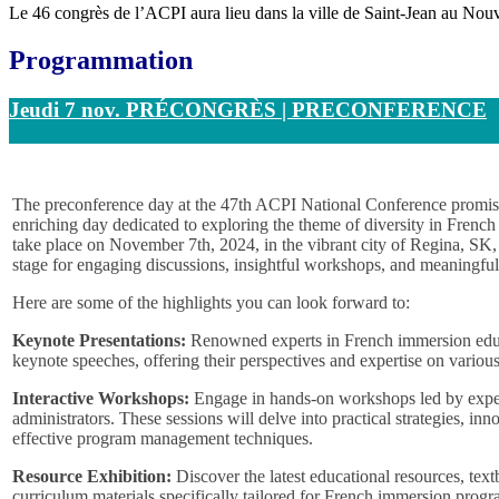
Le 46 congrès de l’ACPI aura lieu dans la ville de Saint-Jean au N
Programmation
Jeudi 7 nov. PRÉCONGRÈS | PRECONFERENCE
The preconference day at the 47th ACPI National Conference promis
enriching day dedicated to exploring the theme of diversity in Frenc
take place on November 7th, 2024, in the vibrant city of Regina, SK, 
stage for engaging discussions, insightful workshops, and meaningful
Here are some of the highlights you can look forward to:
Keynote Presentations:
Renowned experts in French immersion educa
keynote speeches, offering their perspectives and expertise on various 
Interactive Workshops:
Engage in hands-on workshops led by expe
administrators. These sessions will delve into practical strategies, in
effective program management techniques.
Resource Exhibition:
Discover the latest educational resources, tex
curriculum materials specifically tailored for French immersion prog