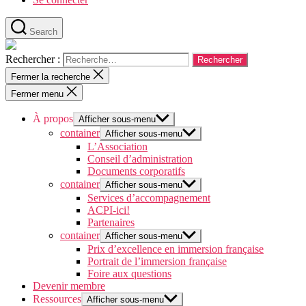
Search
Rechercher :
Fermer la recherche
Fermer menu
À propos
Afficher sous-menu
container
Afficher sous-menu
L’Association
Conseil d’administration
Documents corporatifs
container
Afficher sous-menu
Services d’accompagnement
ACPI-ici!
Partenaires
container
Afficher sous-menu
Prix d’excellence en immersion française
Portrait de l’immersion française
Foire aux questions
Devenir membre
Ressources
Afficher sous-menu