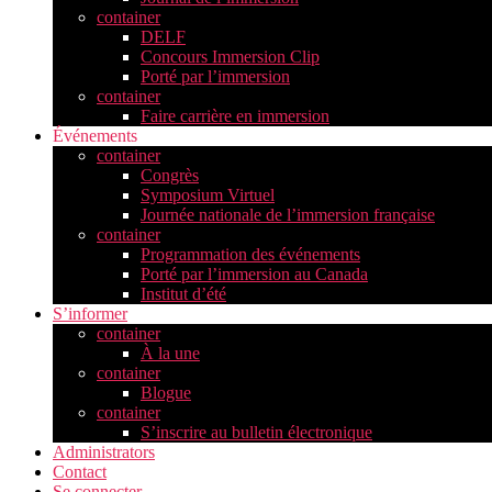
container
DELF
Concours Immersion Clip
Porté par l’immersion
container
Faire carrière en immersion
Événements
container
Congrès
Symposium Virtuel
Journée nationale de l’immersion française
container
Programmation des événements
Porté par l’immersion au Canada
Institut d’été
S’informer
container
À la une
container
Blogue
container
S’inscrire au bulletin électronique
Administrators
Contact
Se connecter