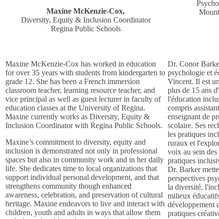
Psycho
Maxine McKenzie-Cox,
Mount 
Diversity, Equity & Inclusion Coordinator
Regina Public Schools
Maxine McKenzie-Cox has worked in education
Dr. Conor Barker
for over 35 years with students from kindergarten to
psychologie et é
grade 12. She has been a French immersion
Vincent. Il est 
classroom teacher, learning resource teacher, and
plus de 15 ans d
vice principal as well as guest lecturer in faculty of
l'éducation inclu
education classes at the University of Regina.
compris assistant
Maxine currently works as Diversity, Equity &
enseignant de p
Inclusion Coordinator with Regina Public Schools.
scolaire. Ses re
les pratiques inc
Maxine’s commitment to diversity, equity and
ruraux et l'expl
inclusion is demonstrated not only in professional
voix au sein des
spaces but also in community work and in her daily
pratiques inclus
life. She dedicates time to local organizations that
Dr. Barker metten
support individual personal development, and that
perspectives psy
strengthens community though enhanced
la diversité, l'in
awareness, celebration, and preservation of cultural
milieux éducatifs
heritage. Maxine endeavors to live and interact with
développement d
children, youth and adults in ways that allow them
pratiques créati