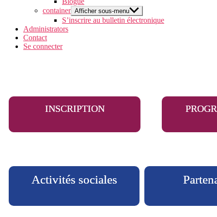
Blogue
container
Afficher sous-menu
S’inscrire au bulletin électronique
Administrators
Contact
Se connecter
INSCRIPTION
PROG
Activités sociales
Parten