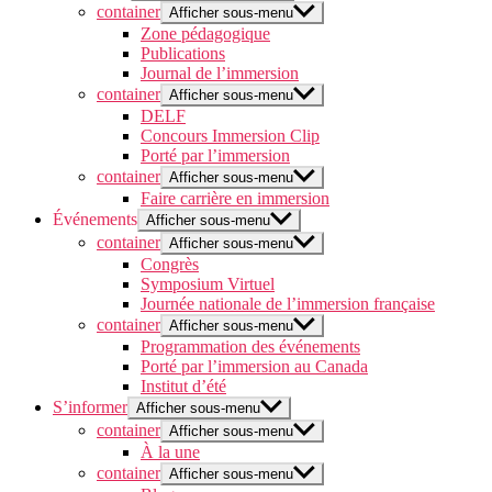
container
Afficher sous-menu
Zone pédagogique
Publications
Journal de l’immersion
container
Afficher sous-menu
DELF
Concours Immersion Clip
Porté par l’immersion
container
Afficher sous-menu
Faire carrière en immersion
Événements
Afficher sous-menu
container
Afficher sous-menu
Congrès
Symposium Virtuel
Journée nationale de l’immersion française
container
Afficher sous-menu
Programmation des événements
Porté par l’immersion au Canada
Institut d’été
S’informer
Afficher sous-menu
container
Afficher sous-menu
À la une
container
Afficher sous-menu