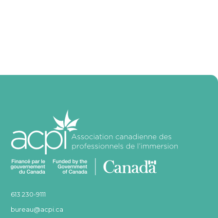
613 230-9111
bureau@acpi.ca