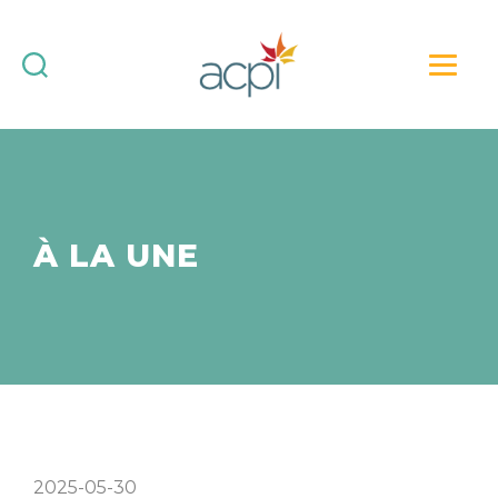
Association
canadienne
des
professionnels
de
l’immersion
(ACPI)
À LA UNE
:
force
vive
de
l’immersion
2025-05-30