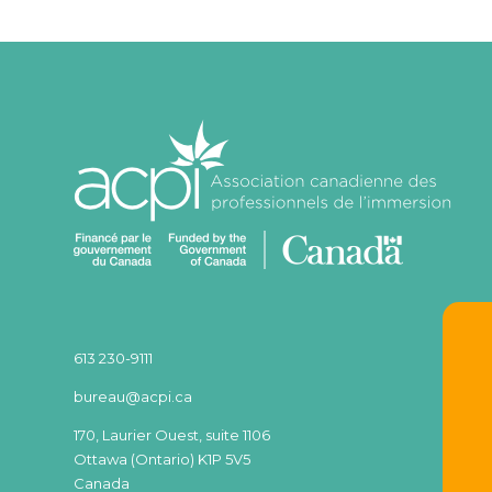
613 230-9111
bureau@acpi.ca
170, Laurier Ouest, suite 1106
Ottawa (Ontario) K1P 5V5
Canada