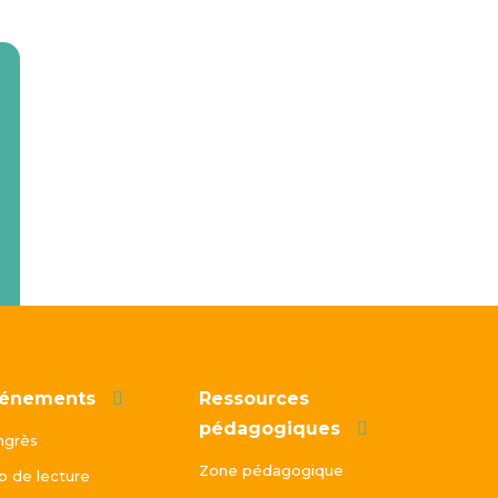
énements
Ressources
pédagogiques
ngrès
Zone pédagogique
b de lecture