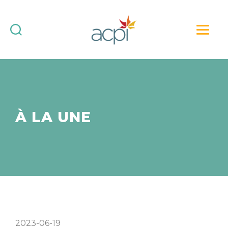
Association
canadienne
des
professionnels
de
l’immersion
(ACPI)
À LA UNE
:
force
vive
de
l’immersion
2023-06-19