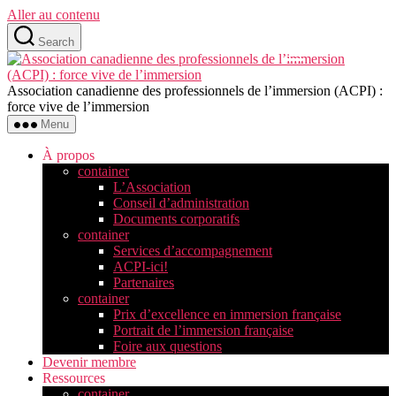
Aller au contenu
Search
Association canadienne des professionnels de l’immersion (ACPI) :
force vive de l’immersion
Menu
À propos
container
L’Association
Conseil d’administration
Documents corporatifs
container
Services d’accompagnement
ACPI-ici!
Partenaires
container
Prix d’excellence en immersion française
Portrait de l’immersion française
Foire aux questions
Devenir membre
Ressources
container