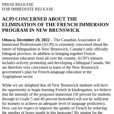
PRESS RELEASE
FOR IMMEDIATE RELEASE
ACPI CONCERNED ABOUT THE
ELIMINATION OF THE
FRENCH IMMERSION
PROGRAM IN NEW BRUNSWICK
Ottawa, December 20, 2022
– The Canadian Association of
Immersion Professionals (ACPI) is extremely concerned about the
future of bilingualism in New Brunswick, Canada’s only officially
bilingual province. In addition to bringing together French
immersion educators from all over the country, ACPI’s mission
includes actively promoting and developing a bilingual Canada. We
are therefore very concerned to learn of the New Brunswick
government’s plan for French-language education in the
Anglophone sector.
While we are delighted that all New Brunswick students will have
the opportunity to begin learning French in kindergarten, we believe
that the intensity of the proposed immersion (50 percent for students
through to Grade 5 and 40 percent thereafter) will not be sufficient
for learners to achieve an adequate level of language proficiency.
How can we expect to improve the quality of French by reducing
the number of hours taught in this language? By aiming for the