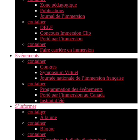
Zone pédagogique
Publications
Journal de l’immersion
container
DELF
Concours Immersion Clip
Porté par l’immersion
container
Faire carrière en immersion
Événements
container
Congrès
Symposium Virtuel
Journée nationale de l’immersion française
container
Programmation des événements
Porté par l’immersion au Canada
Institut d’été
S’informer
container
À la une
container
Blogue
container
S’inscrire au bulletin électronique