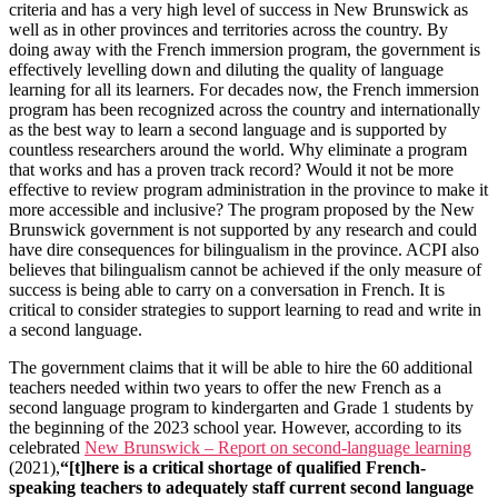
criteria and has a very high level of success in New Brunswick as
well as in other provinces and territories across the country. By
doing away with the French immersion program, the government is
effectively levelling down and diluting the quality of language
learning for all its learners. For decades now, the French immersion
program has been recognized across the country and internationally
as the best way to learn a second language and is supported by
countless researchers around the world. Why eliminate a program
that works and has a proven track record? Would it not be more
effective to review program administration in the province to make it
more accessible and inclusive? The program proposed by the New
Brunswick government is not supported by any research and could
have dire consequences for bilingualism in the province. ACPI also
believes that bilingualism cannot be achieved if the only measure of
success is being able to carry on a conversation in French. It is
critical to consider strategies to support learning to read and write in
a second language.
The government claims that it will be able to hire the 60 additional
teachers needed within two years to offer the new French as a
second language program to kindergarten and Grade 1 students by
the beginning of the 2023 school year. However, according to its
celebrated
New Brunswick – Report on second-language learning
(2021),
“[t]here is
a critical shortage of qualified French-
speaking teachers to adequately staff current second language