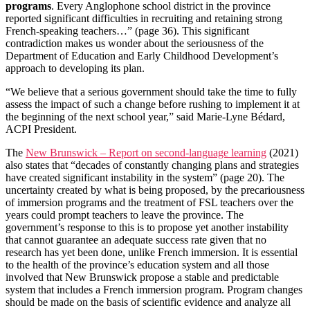
programs
. Every Anglophone school district in the province
reported significant difficulties in recruiting and retaining strong
French-speaking teachers…” (page 36). This significant
contradiction makes us wonder about the seriousness of the
Department of Education and Early Childhood Development’s
approach to developing its plan.
“We believe that a serious government should take the time to fully
assess the impact of such a change before rushing to implement it at
the beginning of the next school year,” said Marie-Lyne Bédard,
ACPI President.
The
New Brunswick – Report on second-language learning
(2021)
also states that “decades of constantly changing plans and strategies
have created significant instability in the system” (page 20). The
uncertainty created by what is being proposed, by the precariousness
of immersion programs and the treatment of FSL teachers over the
years could prompt teachers to leave the province. The
government’s response to this is to propose yet another instability
that cannot guarantee an adequate success rate given that no
research has yet been done, unlike French immersion. It is essential
to the health of the province’s education system and all those
involved that New Brunswick propose a stable and predictable
system that includes a French immersion program. Program changes
should be made on the basis of scientific evidence and analyze all