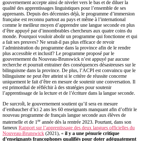
gouvernement accepte ainsi de niveler vers le bas et de diluer la
qualité des apprentissages linguistiques pour l’ensemble de ses
apprenants. Depuis des décennies déjà, le programme d’immersion
française est reconnu partout au pays et même à l’international
comme le meilleur moyen d’apprendre une langue seconde en plus
d’être appuyé par d’innombrables chercheurs aux quatre coins du
monde. Pourquoi vouloir abolir un programme qui fonctionne et qui
a fait ses preuves? Ne serait-il pas plus efficace de revoir
l’administration du programme dans la province afin de le rendre
plus accessible et inclusif? Le programme proposé par le
gouvernement du Nouveau-Brunswick n’est appuyé par aucune
recherche et pourrait entrainer des conséquences désastreuses sur le
bilinguisme dans la province. De plus, l’ACPI est convaincu que le
bilinguisme ne peut être atteint si le critère de réussite concerne
uniquement le fait d’être en mesure de soutenir une conversation. Il
est primordial de réfléchir à des stratégies pour soutenir
l’apprentissage de la lecture et de l’écriture dans la langue seconde.
De surcroît, le gouvernement soutient qu’il sera en mesure
d’embaucher d’ici 2 ans les 60 enseignants manquant afin d’offrir le
nouveau programme de français langue seconde aux élèves de
re
maternelle et de 1
année dès la rentrée 2023. Pourtant, dans son
fameux
Rapport sur l’apprentissage des deux langues officielles du
Nouveau-Brunswick
(2021), «
il y a une pénurie critique
d’enseignants francophones qualifiés pour doter adéquatement