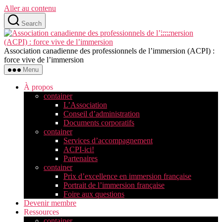
Aller au contenu
Search
Association canadienne des professionnels de l’immersion (ACPI) :
force vive de l’immersion
Menu
À propos
container
L’Association
Conseil d’administration
Documents corporatifs
container
Services d’accompagnement
ACPI-ici!
Partenaires
container
Prix d’excellence en immersion française
Portrait de l’immersion française
Foire aux questions
Devenir membre
Ressources
container