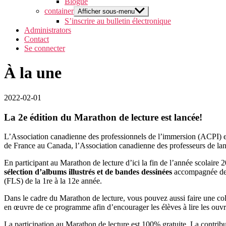
Blogue
container
Afficher sous-menu
S’inscrire au bulletin électronique
Administrators
Contact
Se connecter
À la une
2022-02-01
La 2e édition du Marathon de lecture est lancée!
L’Association canadienne des professionnels de l’immersion (ACPI) est
de France au Canada, l’Association canadienne des professeurs de 
En participant au Marathon de lecture d’ici la fin de l’année scolair
sélection d’albums illustrés et de bandes dessinées
accompagnée d
(FLS) de la 1re à la 12e année.
Dans le cadre du Marathon de lecture, vous pouvez aussi faire une co
en œuvre de ce programme afin d’encourager les élèves à lire les ouvr
La participation au Marathon de lecture est 100% gratuite. La contributi