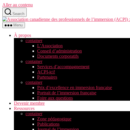
Aller au contenu
Search
Menu
À propos
container
L’Association
Conseil d’administration
Documents corporatifs
container
Services d’accompagnement
ACPI-ici!
Partenaires
container
Prix d’excellence en immersion française
Portrait de l’immersion française
Foire aux questions
Devenir membre
Ressources
container
Zone pédagogique
Publications
Journal de l’immersion