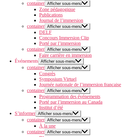
container
Afficher sous-menu
Zone pédagogique
Publications
Journal de l’immersion
container
Afficher sous-menu
DELF
Concours Immersion Clip
Porté par l’immersion
container
Afficher sous-menu
Faire carrière en immersion
Événements
Afficher sous-menu
container
Afficher sous-menu
Congrès
Symposium Virtuel
Journée nationale de l’immersion française
container
Afficher sous-menu
Programmation des événements
Porté par l’immersion au Canada
Institut d’été
S’informer
Afficher sous-menu
container
Afficher sous-menu
À la une
container
Afficher sous-menu