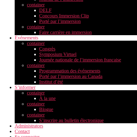
container
DELF
Concours Immersion Clip
Porté par l’immersion
container
Faire carrière en immersion
Événements
container
Congrès
Symposium Virtuel
Journée nationale de l’immersion française
container
Programmation des événements
Porté par l’immersion au Canada
Institut d’été
S’informer
container
À la une
container
Blogue
container
S’inscrire au bulletin électronique
Administrators
Contact
Se connecter