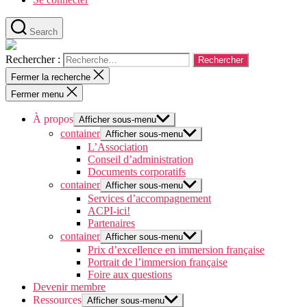
Search
Rechercher :
Fermer la recherche
Fermer menu
À propos
Afficher sous-menu
container
Afficher sous-menu
L’Association
Conseil d’administration
Documents corporatifs
container
Afficher sous-menu
Services d’accompagnement
ACPI-ici!
Partenaires
container
Afficher sous-menu
Prix d’excellence en immersion française
Portrait de l’immersion française
Foire aux questions
Devenir membre
Ressources
Afficher sous-menu