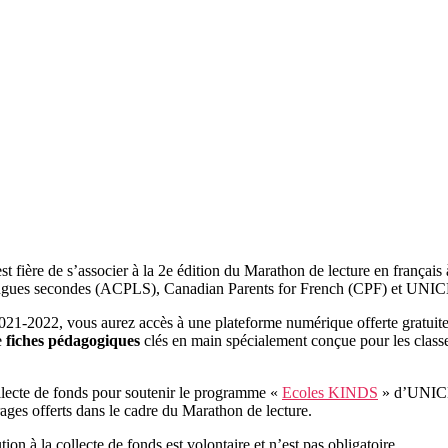
 fière de s’associer à la 2e édition du Marathon de lecture en françai
langues secondes (ACPLS), Canadian Parents for French (CPF) et UNI
e 2021-2022, vous aurez accès à une plateforme numérique offerte
gratui
e
fiches pédagogiques
clés en main spécialement conçue pour les classe
llecte de fonds pour soutenir le programme «
Ecoles KINDS
» d’UNICEF
ages offerts dans le cadre du Marathon de lecture.
on à la collecte de fonds est volontaire et n’est pas obligatoire.