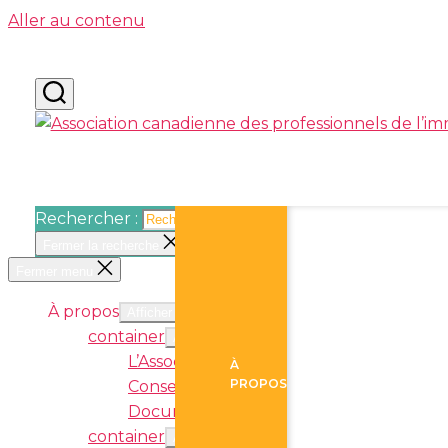
Aller au contenu
force vive de l’immersion
Rechercher :
Fermer la recherche
Fermer menu
À propos
Afficher sous-menu
container
Afficher sous-menu
L’Association
À
PROPOS
Conseil d’administration
Documents corporatifs
container
Afficher sous-menu