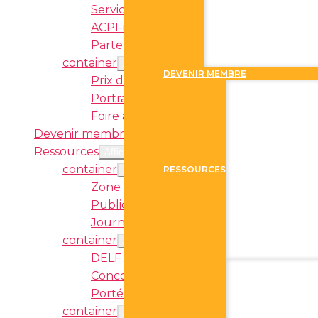
Services d’accompagnement
ACPI-ici!
Partenaires
container
Afficher sous-menu
DEVENIR MEMBRE
Prix d’excellence en immersion français
Portrait de l’immersion française
Foire aux questions
Devenir membre
Ressources
Afficher sous-menu
container
RESSOURCES
Afficher sous-menu
Zone pédagogique
Publications
Journal de l’immersion
container
Afficher sous-menu
DELF
Concours Immersion Clip
Porté par l’immersion
container
Afficher sous-menu