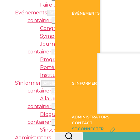
Faire carrière en immersion
Événements
Afficher sous-menu
ÉVÉNEMENTS
container
Afficher sous-menu
Congrès
Symposium Virtuel
Journée nationale de l’immersion frança
container
Afficher sous-menu
Programmation des événements
Porté par l’immersion au Canada
Institut d’été
S’informer
Afficher sous-menu
S’INFORMER
container
Afficher sous-menu
À la une
container
Afficher sous-menu
Blogue
ADMINISTRATORS
container
Afficher sous-menu
CONTACT
SE CONNECTER
S’inscrire au bulletin électronique
Administrators