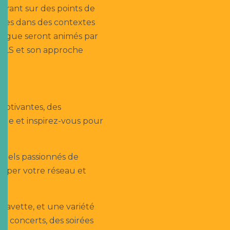
ntrant sur des points de
ques dans des contextes
langue seront animés par
 FLS et son approche
aptivantes, des
lle et inspirez-vous pour
nnels passionnés de
opper votre réseau et
 navette, et une variété
es concerts, des soirées