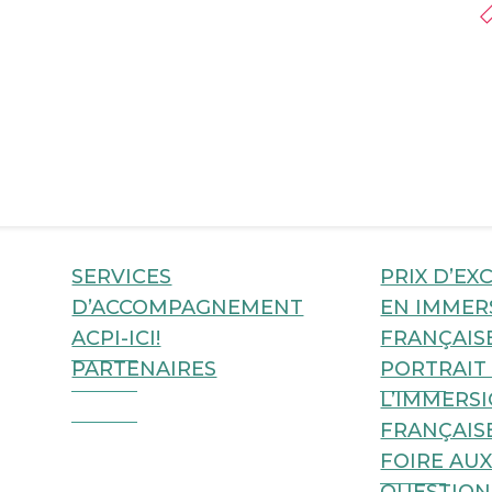
dienne des professionnels de l’immersion (ACPI) :
SERVICES
PRIX D’EX
D’ACCOMPAGNEMENT
EN IMMER
ACPI-ICI!
FRANÇAIS
PARTENAIRES
PORTRAIT
L’IMMERS
FRANÇAIS
FOIRE AU
QUESTION