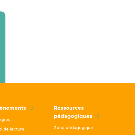
énements
Ressources
pédagogiques
ngrès
Zone pédagogique
b de lecture