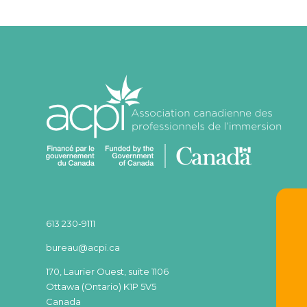
613 230-9111
bureau@acpi.ca
170, Laurier Ouest, suite 1106
Ottawa (Ontario) K1P 5V5
Canada