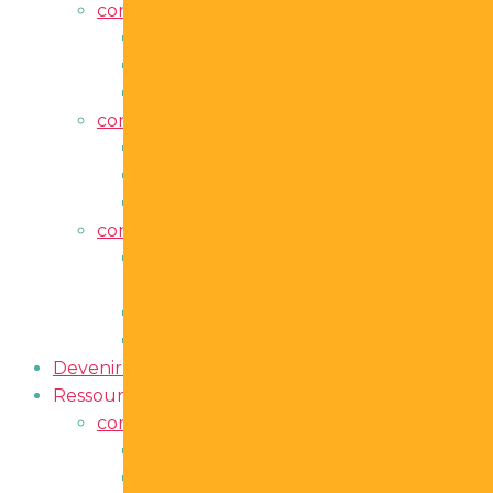
container
Afficher sous-menu
L’Association
Conseil d’administration
Documents corporatifs
container
Afficher sous-menu
Services d’accompagnement
ACPI-ici!
Partenaires
container
Afficher sous-menu
Prix d’excellence en immersion
française
Portrait de l’immersion française
Foire aux questions
Devenir membre
Ressources
Afficher sous-menu
container
Afficher sous-menu
Zone pédagogique
Publications