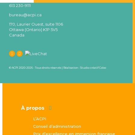
613 230-9111
bureau@acpi.ca
170, Laurier Ouest, suite 1106
Ottawa (Ontario) K1P 5V5
Canada
© ACPI 2020-2026 - Tous droits réservés | Réalisation :
Studio créatif Coloc
À propos
L’ACPI
Conseil d’administration
Prix d’excellence en immersion française