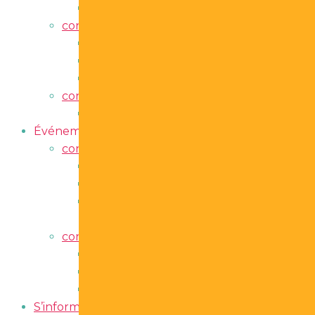
Journal de l’immersion
container
Afficher sous-menu
DELF
Concours Immersion Clip
Porté par l’immersion
container
Afficher sous-menu
Faire carrière en immersion
Événements
Afficher sous-menu
container
Afficher sous-menu
Congrès
Symposium Virtuel
Journée nationale de l’immersion
française
container
Afficher sous-menu
Programmation des événements
Porté par l’immersion au Canada
Institut d’été
S’informer
Afficher sous-menu