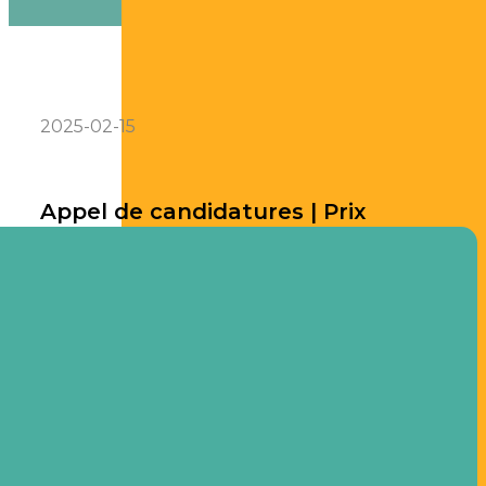
2025-02-15
Appel de candidatures | Prix
d’excellence en immersion
française 2025
Prix d’excellence en immersion française
2025
L’Association canadienne des professionnels de
l’immersion (ACPI) attribue annuellement
jusqu’à
deux
prix d’excellence nationaux : les
Prix d’excellence en immersion française. Ces