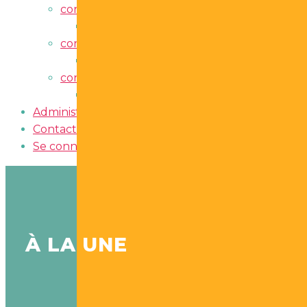
container
Afficher sous-menu
À la une
container
Afficher sous-menu
Blogue
container
Afficher sous-menu
S’inscrire au bulletin électronique
Administrators
Contact
Se connecter
À LA UNE