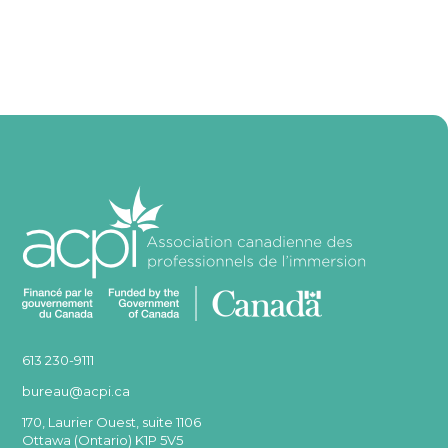
613 230-9111
bureau@acpi.ca
170, Laurier Ouest, suite 1106
Ottawa (Ontario) K1P 5V5