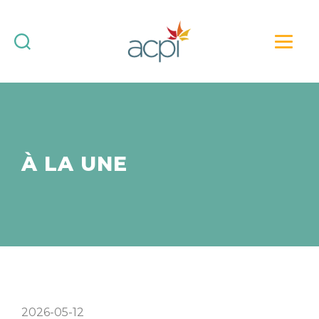
Association
canadienne
des
professionnels
de
l’immersion
(ACPI)
À LA UNE
:
force
vive
de
l’immersion
2026-05-12